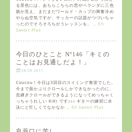
t
る景色には、あちらこちらの窓やベランダに三色
e
旗が見え、まだまだワールド・カップの興奮冷め
d
やらぬ空気ですが、サッカーの話題がつづいちゃ
o
ったのでそろそろちがうレッスンを。
… En
n
Savoir Plus
今日のひとこと Nº146「キミの
ことはお見通しだよ！」
P
28-09-2011
o
s
Coucou ! 今日は3回目のスイミング教室でした。
t
今まで面かぶりクロールしかできなかったのに、
e
息継ぎクロールができるようになってめっちゃく
d
っちゃうれしい KiKi です♪♪♪ ギターの練習に水
o
泳にと忙しくてなかなか
… En Savoir Plus
n
良薬口に苦し。