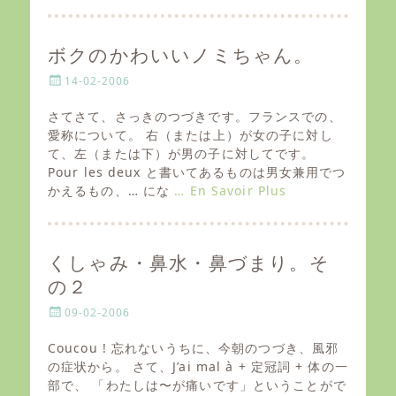
ボクのかわいいノミちゃん。
P
14-02-2006
o
s
さてさて、さっきのつづきです。フランスでの、
t
愛称について。 右（または上）が女の子に対し
e
て、左（または下）が男の子に対してです。
d
Pour les deux と書いてあるものは男女兼用でつ
o
かえるもの、… にな
… En Savoir Plus
n
くしゃみ・鼻水・鼻づまり。そ
の２
P
09-02-2006
o
s
Coucou ! 忘れないうちに、今朝のつづき、風邪
t
の症状から。 さて、J’ai mal à + 定冠詞 + 体の一
e
部で、 「わたしは〜が痛いです」ということがで
d