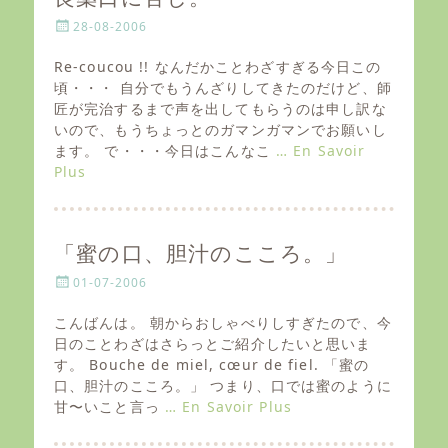
P
28-08-2006
o
s
Re-coucou !! なんだかことわざすぎる今日この
t
頃・・・ 自分でもうんざりしてきたのだけど、師
e
匠が完治するまで声を出してもらうのは申し訳な
d
いので、もうちょっとのガマンガマンでお願いし
o
ます。 で・・・今日はこんなこ
… En Savoir
n
Plus
「蜜の口、胆汁のこころ。」
P
01-07-2006
o
s
こんばんは。 朝からおしゃべりしすぎたので、今
t
日のことわざはさらっとご紹介したいと思いま
e
す。 Bouche de miel, cœur de fiel. 「蜜の
d
口、胆汁のこころ。」 つまり、口では蜜のように
o
甘〜いこと言っ
… En Savoir Plus
n