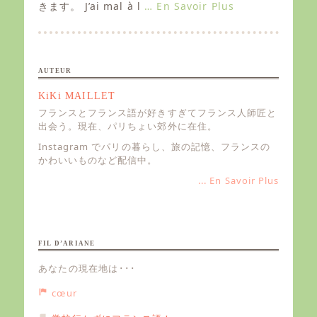
きます。 J’ai mal à l
… En Savoir Plus
o
n
AUTEUR
KiKi MAILLET
フランスとフランス語が好きすぎてフランス人師匠と
出会う。現在、パリちょい郊外に在住。
Instagram でパリの暮らし、旅の記憶、フランスの
かわいいものなど配信中。
... En Savoir Plus
FIL D’ARIANE
あなたの現在地は･･･
cœur