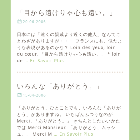
「目から遠けりゃ心も遠い。」
P
20-06-2006
o
s
日本には「遠くの親戚より近くの他人」なんてこ
t
とわざがありますが・・・ フランスにも、似たよ
e
うな表現があるのかな？ Loin des yeux, loin
d
du cœur. 「目から遠けりゃ心も遠い。」 * loin
o
de
… En Savoir Plus
n
いろんな「ありがとう。」
P
15-04-2006
o
s
「ありがとう」ひとことでも、いろんな「ありが
t
とう」がありますね。 いちばんふつうなのが
e
Merci. 「ありがとう。」 きちんとしたいいかた
d
では Merci Monsieur. 「ありがとう、ムッシ
o
ュ。」 Merci M
… En Savoir Plus
n