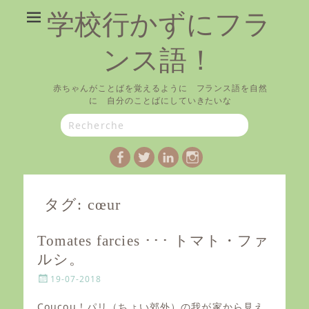
学校行かずにフラ
ンス語！
赤ちゃんがことばを覚えるように フランス語を自然
に 自分のことばにしていきたいな
Search
for:
Facebook
Twitter
LinkedIn
Instagram
タグ:
cœur
Tomates farcies ･･･ トマト・ファ
ルシ。
P
19-07-2018
o
s
Coucou ! パリ（ちょい郊外）の我が家から見え