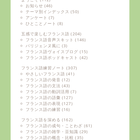
お知らせ
(46)
テーマ別インデックス
(50)
アンケート
(7)
ひとことノート
(8)
五感で楽しむフランス語
(204)
フランス語音声スキット
(146)
パリジェンヌ風に
(3)
フランス語ヴォイスブログ
(15)
フランス語ポッドキャスト
(42)
フランス語練習ノート
(307)
やさしいフランス語
(41)
フランス語の発音
(12)
フランス語の文法
(43)
フランス語の動詞活用
(7)
フランス語の語彙
(127)
フランス語の表現
(127)
フランス語の練習
(16)
フランス語を深める
(162)
フランス語の成句・ことわざ
(61)
フランス語の雑学・豆知識
(29)
フランス語の概念・比較
(35)