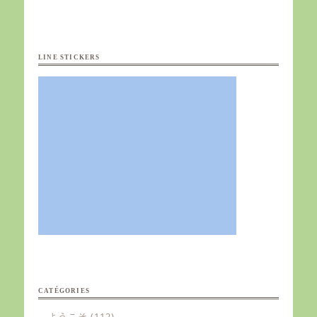
LINE STICKERS
CATÉGORIES
ようこそ
(112)