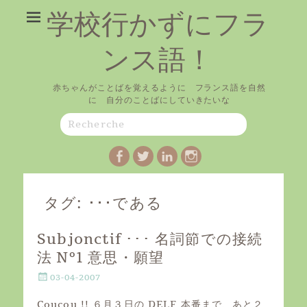
学校行かずにフラ
ンス語！
赤ちゃんがことばを覚えるように フランス語を自然
に 自分のことばにしていきたいな
Search
for:
Facebook
Twitter
LinkedIn
Instagram
タグ:
･･･である
Subjonctif ･･･ 名詞節での接続
法 Nº1 意思・願望
P
03-04-2007
o
s
Coucou !! ６月３日の DELF 本番まで、あと２