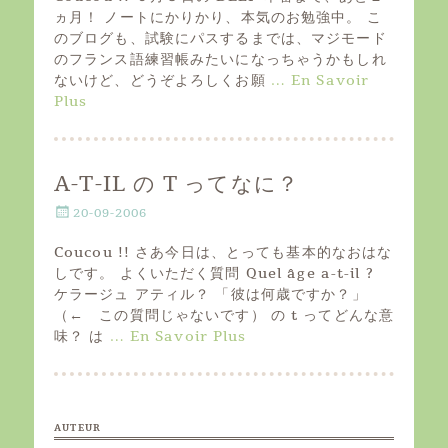
t
ヵ月！ ノートにかりかり、本気のお勉強中。 こ
e
のブログも、試験にパスするまでは、マジモード
d
のフランス語練習帳みたいになっちゃうかもしれ
o
ないけど、どうぞよろしくお願
… En Savoir
n
Plus
A-T-IL の T ってなに？
P
20-09-2006
o
s
Coucou !! さあ今日は、とっても基本的なおはな
t
しです。 よくいただく質問 Quel âge a-t-il ?
e
ケラージュ アティル？ 「彼は何歳ですか？」
d
（← この質問じゃないです） の t ってどんな意
o
味？ は
… En Savoir Plus
n
AUTEUR