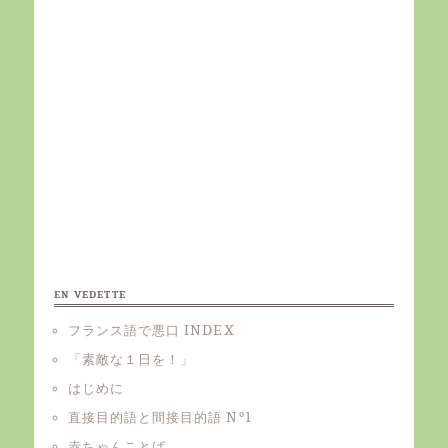
EN VEDETTE
フランス語で悪口 INDEX
「素敵な１日を！」
はじめに
直接目的語と間接目的語 Nº1
赤ちゃんことば。