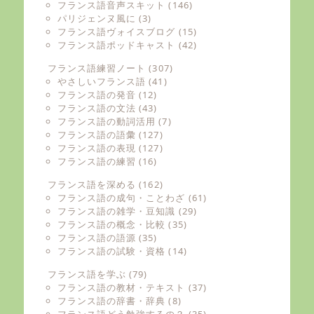
フランス語音声スキット
(146)
パリジェンヌ風に
(3)
フランス語ヴォイスブログ
(15)
フランス語ポッドキャスト
(42)
フランス語練習ノート
(307)
やさしいフランス語
(41)
フランス語の発音
(12)
フランス語の文法
(43)
フランス語の動詞活用
(7)
フランス語の語彙
(127)
フランス語の表現
(127)
フランス語の練習
(16)
フランス語を深める
(162)
フランス語の成句・ことわざ
(61)
フランス語の雑学・豆知識
(29)
フランス語の概念・比較
(35)
フランス語の語源
(35)
フランス語の試験・資格
(14)
フランス語を学ぶ
(79)
フランス語の教材・テキスト
(37)
フランス語の辞書・辞典
(8)
フランス語どう勉強するの？
(35)