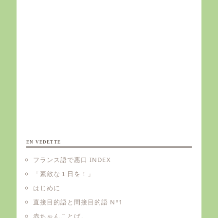
EN VEDETTE
フランス語で悪口 INDEX
「素敵な１日を！」
はじめに
直接目的語と間接目的語 Nº1
赤ちゃんことば。