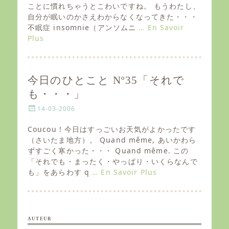
e
ことに慣れちゃうとこわいですね。 もうわたし、
d
自分が眠いのかさえわからなくなってきた・・・
o
不眠症 insomnie（アンソムニ
… En Savoir
n
Plus
今日のひとこと Nº35「それで
も・・・」
P
14-03-2006
o
s
Coucou ! 今日はすっごいお天気がよかったです
t
（さいたま地方）。 Quand même, あいかわら
e
ずすごく寒かった・・・ Quand même. この
d
「それでも・まったく・やっぱり・いくらなんで
o
も」をあらわす q
… En Savoir Plus
n
AUTEUR