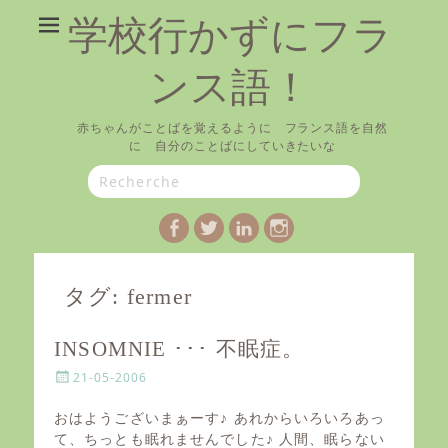
学校行かずにフラ
ンス語！
赤ちゃんがことばを覚えるように フランス語を自然
に 自分のことばにしていきたいな
Search
for:
Facebook
Twitter
LinkedIn
Instagram
タグ:
fermer
INSOMNIE ･･･ 不眠症。
P
21-05-2006
o
s
おはようございまぁーす♪ あれからいろいろあっ
t
て、ちっとも眠れませんでした♪ 人間、眠らない