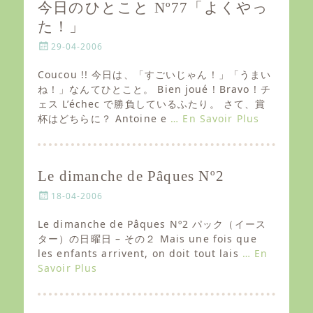
今日のひとこと Nº77「よくやっ
た！」
P
29-04-2006
o
s
Coucou !! 今日は、「すごいじゃん！」「うまい
t
ね！」なんてひとこと。 Bien joué ! Bravo ! チ
e
ェス L’échec で勝負しているふたり。 さて、賞
d
杯はどちらに？ Antoine e
… En Savoir Plus
o
n
Le dimanche de Pâques Nº2
P
18-04-2006
o
s
Le dimanche de Pâques Nº2 パック（イース
t
ター）の日曜日 – その２ Mais une fois que
e
les enfants arrivent, on doit tout lais
… En
d
Savoir Plus
o
n