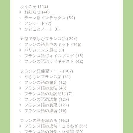
ようこそ
(112)
お知らせ
(46)
テーマ別インデックス
(50)
アンケート
(7)
ひとことノート
(8)
五感で楽しむフランス語
(204)
フランス語音声スキット
(146)
パリジェンヌ風に
(3)
フランス語ヴォイスブログ
(15)
フランス語ポッドキャスト
(42)
フランス語練習ノート
(307)
やさしいフランス語
(41)
フランス語の発音
(12)
フランス語の文法
(43)
フランス語の動詞活用
(7)
フランス語の語彙
(127)
フランス語の表現
(127)
フランス語の練習
(16)
フランス語を深める
(162)
フランス語の成句・ことわざ
(61)
フランス語の雑学・豆知識
(29)