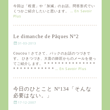
o
s
今回は「程度」や「加減」のお話。問答形式でい
t
くつかご紹介したいと思います。
… En Savoir
e
Plus
d
o
n
Le dimanche de Pâques Nº2
P
31-03-2013
o
s
Coucou ! さてさて、パックのお話のつづきで
t
す。 ひきつづき、大昔の師匠からのメールを使っ
e
てご紹介します。 * * * * * * * * * * * * * * *
d
* * * * * * * * * * * *
… En Savoir Plus
o
n
今日のひとこと Nº134「そんな
必要はない。」
P
17-12-2007
o