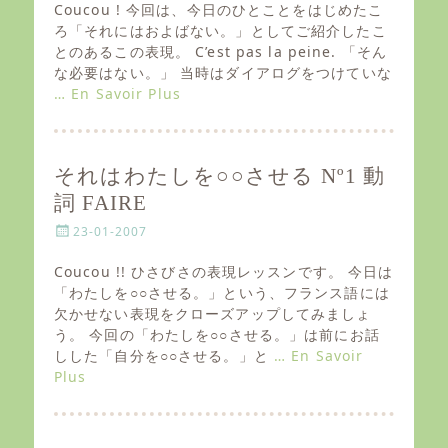
s
Coucou ! 今回は、今日のひとことをはじめたこ
t
ろ「それにはおよばない。」としてご紹介したこ
e
とのあるこの表現。 C’est pas la peine. 「そん
d
な必要はない。」 当時はダイアログをつけていな
o
… En Savoir Plus
n
それはわたしを○○させる Nº1 動
詞 FAIRE
P
23-01-2007
o
s
Coucou !! ひさびさの表現レッスンです。 今日は
t
「わたしを○○させる。」という、フランス語には
e
欠かせない表現をクローズアップしてみましょ
d
う。 今回の「わたしを○○させる。」は前にお話
o
しした「自分を○○させる。」と
… En Savoir
n
Plus