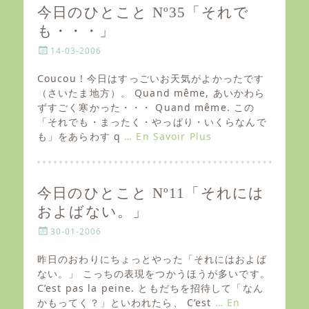
今日のひとこと Nº35「それで
も・・・」
P
14-03-2006
o
s
Coucou ! 今日はすっごいお天気がよかったです
t
（さいたま地方）。 Quand même, あいかわら
e
ずすごく寒かった・・・ Quand même. この
d
「それでも・まったく・やっぱり・いくらなんで
o
も」をあらわす q
… En Savoir Plus
n
今日のひとこと Nº11「それには
およばない。」
P
30-01-2006
o
s
昨日のおわりにちょっとやった「それにはおよば
t
ない。」 こっちの表現をつかうほうが多いです。
e
C’est pas la peine. ともだちを招待して「なん
d
かもってく？」といわれたら、 C’est
… En
o