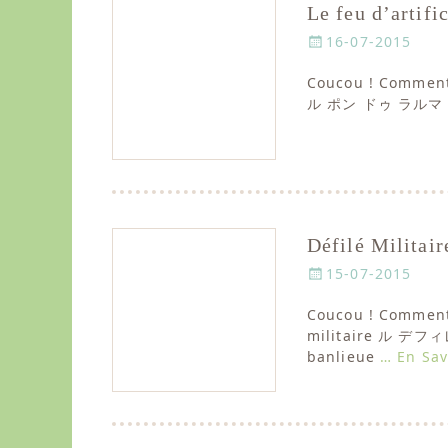
Le feu d’art
P
16-07-2015
o
Coucou ! Comme
s
ル ポン ドゥ ラルマ（ア
t
e
d
o
n
Défilé Mili
P
15-07-2015
o
Coucou ! Comme
s
militaire ル
t
banlieue
… En Sav
e
d
o
n