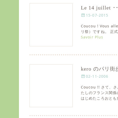
Le 14 juille
P
15-07-2015
o
Coucou ! Vous 
s
リ祭）ですね。 正式には
t
Savoir Plus
e
d
o
n
kero のパリ
P
02-11-2006
o
Coucou !! 
s
たしのフランス関係
t
はじめたころおともだ
e
d
o
n