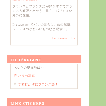
フランスとフランス語が好きすぎてフラ
ンス人師匠と出会う。現在、パリちょい
郊外に在住。
Instagram でパリの暮らし、旅の記憶、
フランスのかわいいものなど配信中。
... En Savoir Plus
FIL D’ARIANE
あなたの現在地は･･･
パリの写真
学校行かずにフランス語！
LINE STICKERS