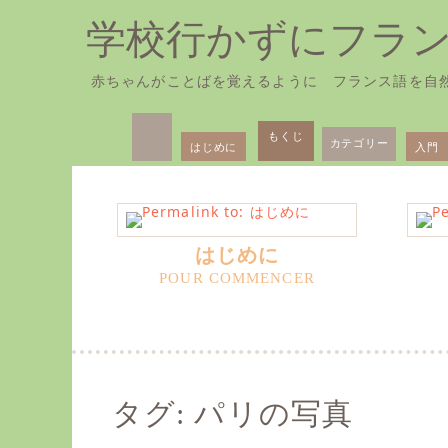
学校行かずにフラ
赤ちゃんがことばを覚えるように フランス語を自
Skip
Primary
to
もくじ
カテゴリー
はじめに
入門
Menu
content
はじめに
タグ:
パリの写真