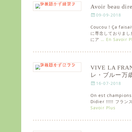
Avoir beau 
P
09-09-2018
o
Coucou ! Ça fai
s
に専念しておりました
t
にア
… En Savoir P
e
d
o
n
VIVE LA FRA
レ・ブルー万
P
16-07-2018
o
On est champions 
s
Didier !!!!
t
Savoir Plus
e
d
o
n