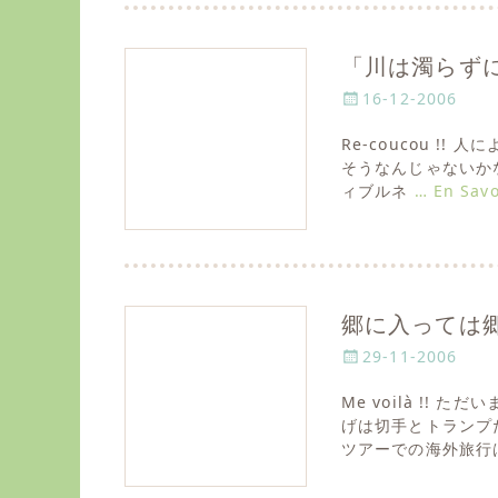
n
「川は濁らず
P
16-12-2006
o
Re-coucou !
s
そうなんじゃないかな。 有
t
ィブルネ
… En Savo
e
d
o
n
郷に入っては
P
29-11-2006
o
Me voilà !!
s
げは切手とトランプ
t
ツアーでの海外旅行
e
d
o