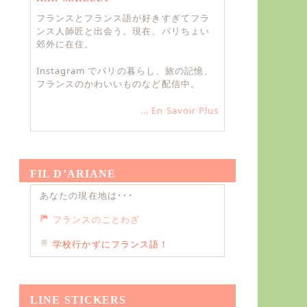
フランスとフランス語が好きすぎてフラ
ンス人師匠と出会う。現在、パリちょい
郊外に在住。
Instagram でパリの暮らし、旅の記憶、
フランスのかわいいものなど配信中。
... En Savoir Plus
FIL D’ARIANE
あなたの現在地は･･･
フランスのことわざ
学校行かずにフランス語！
LINE STICKERS