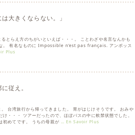
には大きくならない。」
! 人によるとらえ方のちがいといえば・・・。 ことわざや名言なんかも
名なものに Impossible n’est pas français. アンポッス
ir Plus
郷に従え。
 ただいま。 台湾旅行から帰ってきました。 胃がはじけそうです。 おみや
だけ・・・ ツアーだったので、ほぼバスの中に軟禁状態でした。
は初めてです。 うちの母親が
… En Savoir Plus