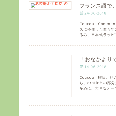
フランス語で
P
24-06-2018
o
Coucou ! Com
s
スに移住した翌々年の2
t
るみ、日本式ラッピ
e
d
o
n
「おなかよりで
P
14-06-2018
o
Coucou ! 昨
s
ら、gratiné 
t
多めに、大きなオー
e
d
o
n