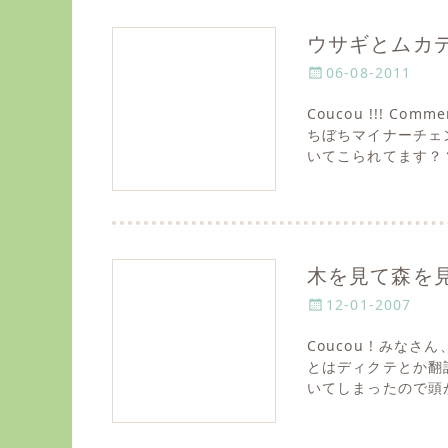
ウサギとムカ
P
06-08-2011
o
Coucou !!! C
s
ちぼちマイナーチェ
t
いてこられてます？
e
d
o
n
木を見て森を
P
12-01-2007
o
Coucou ! み
s
とはディクテとか翻
t
いてしまったので頭
e
d
o