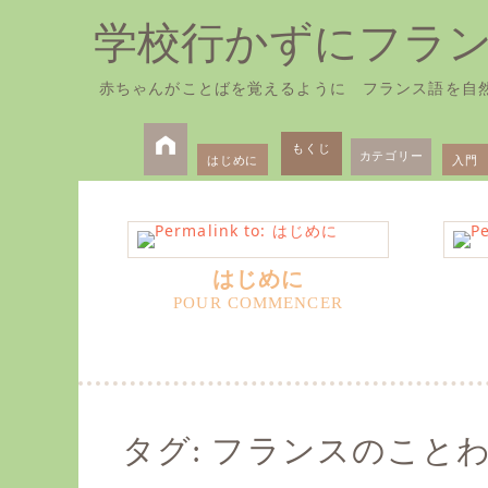
学校行かずにフラ
赤ちゃんがことばを覚えるように フランス語を自
Skip
Primary
to
もくじ
カテゴリー
はじめに
入門
Menu
content
はじめに
タグ:
フランスのこと