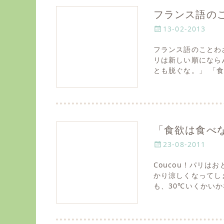
フランス語のこ
P
13-02-2013
o
フランス語のことわ
s
リは新しい順にならんで
t
とも脱ぐな。」 「
e
d
o
n
「食欲は食べ
P
23-08-2011
o
Coucou ! パ
s
かり涼しくなってし
t
も、30℃いくかい
e
d
o
n