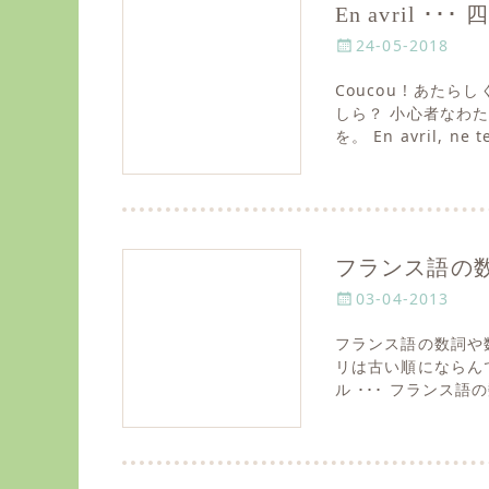
En avril 
P
24-05-2018
o
Coucou ! あ
s
しら？ 小心者なわ
t
を。 En avril, ne 
e
d
o
n
フランス語の数字
P
03-04-2013
o
フランス語の数詞や
s
リは古い順にならんでいます
t
ル ･･･ フランス語
e
d
o
n