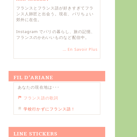
フランスとフランス語が好きすぎてフラ
ンス人師匠と出会う。現在、パリちょい
郊外に在住。
Instagram でパリの暮らし、旅の記憶、
フランスのかわいいものなど配信中。
... En Savoir Plus
FIL D’ARIANE
あなたの現在地は･･･
フランス語の歌詞
学校行かずにフランス語！
LINE STICKERS