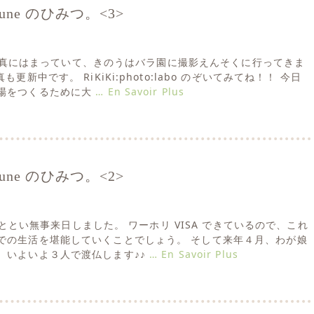
la lune のひみつ。<3>
最近は写真にはまっていて、きのうはバラ園に撮影えんそくに行ってきま
更新中です。 RiKiKi:photo:labo のぞいてみてね！！ 今日
場をつくるために大
… En Savoir Plus
la lune のひみつ。<2>
匠がおととい無事来日しました。 ワーホリ VISA できているので、これ
での生活を堪能していくことでしょう。 そして来年４月、わが娘
、いよいよ３人で渡仏します♪♪
… En Savoir Plus