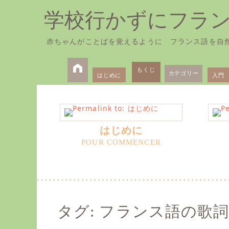
学校行かずにフラ
赤ちゃんがことばを覚えるように フランス語を自
Skip
Primary
to
もくじ
カテゴリー
はじめに
入門
Menu
content
はじめに
タグ:
フランス語の歌