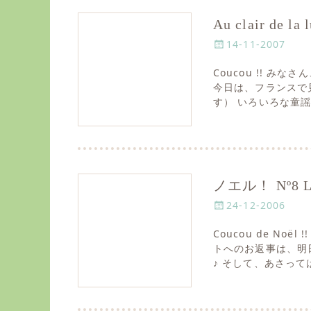
Au clair de 
P
14-11-2007
o
Coucou !! み
s
今日は、フランスで
t
す） いろいろな童
e
d
o
n
ノエル！ Nº8 Les 
P
24-12-2006
o
Coucou de Noë
s
トへのお返事は、明
t
♪ そして、あさっ
e
d
o
n