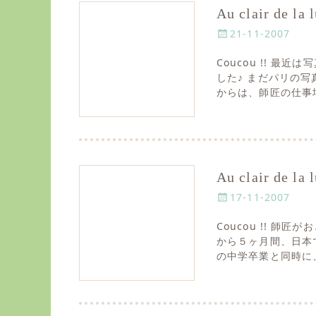
Au clair de 
P
21-11-2007
o
Coucou !! 
s
した♪ まだパリの写真も
t
からは、師匠の仕事
e
d
o
n
Au clair de 
P
17-11-2007
o
Coucou !! 師
s
から５ヶ月間、日本
t
の中学卒業と同時に
e
d
o
n