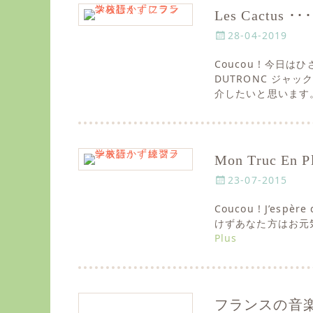
Les Cactus ･･
P
28-04-2019
o
Coucou ! 今日
s
DUTRONC ジ
t
介したいと思います
e
d
o
n
Mon Truc 
P
23-07-2015
o
Coucou ! J’espèr
s
けずあなた方はお元
t
Plus
e
d
o
n
フランスの音楽 