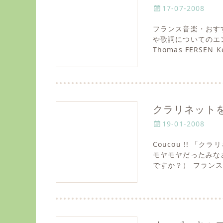
P
17-07-2008
o
フランス音楽・おす
s
や歌詞についてのエント
t
Thomas FERSEN K
e
d
o
n
クラリネットを
P
19-01-2008
o
Coucou !! 
s
モヤモヤだったみな
t
ですか？） フラン
e
d
o
n