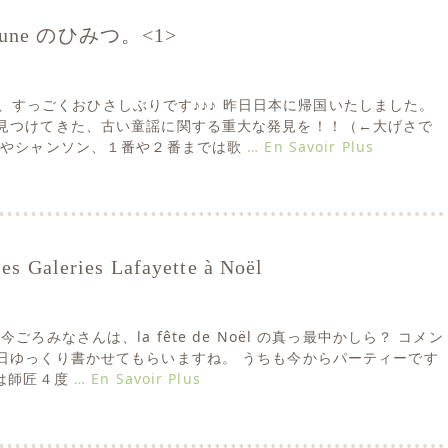
la lune のひみつ。<1>
なさん、すっごくおひさしぶりです♪♪♪ 昨日日本に帰国いたしました。
見つけてきた、古い童謡に関する重大な発見を！！（←大げさで
謡やシャンソン、１番や２番までは歌
… En Savoir Plus
Galeries Lafayette à Noël
l !! 今ごろみなさんは、la fête de Noël の真っ最中かしら？ コメン
日ゆっくり書かせてもらいますね。 うちも今からパーティーです
ては師匠４度
… En Savoir Plus