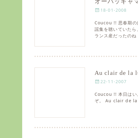
オーパッキャマ
P
18-01-2008
o
Coucou !! 思
s
謡集を聴いていたら
t
ランス産だったのね
e
d
o
n
Au clair de 
P
22-11-2007
o
Coucou !! 本日は
s
ぞ。 Au clair de la
t
e
d
o
n