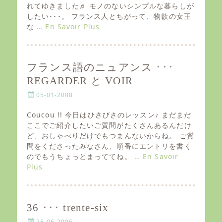
e
れてゆきました♬ モノのないシンプルな暮らしが
d
したい･･･。 フランス人とちがって、物欲の女王
o
な
… En Savoir Plus
n
フランス語のニュアンス ･･･
REGARDER と VOIR
P
05-01-2008
o
s
Coucou !! 今日はひさびさのレッスン♪ まだまだ
t
ここでご紹介したいご質問がたくさんあるんだけ
e
ど、おしゃべりだけでもつまんないからね。 ご質
d
問をくださったみなさん、順番にエントリを書く
o
のでもうちょっとまっててね。
… En Savoir
n
Plus
36 ･･･ trente-six
P
28-06-2006