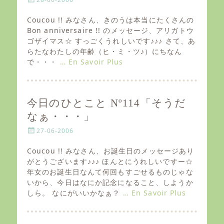
o
s
Coucou !! みなさん、きのうは本当にたくさんの
t
Bon anniversaire !! のメッセージ、アリガトウ
e
ゴザイマス☆ すっごくうれしいです♪♪♪ さて、あ
d
らたなわたしの年齢（ヒ・ミ・ツ♪）にちなん
o
で・・・
… En Savoir Plus
n
今日のひとこと Nº114「そうだ
なぁ・・・」
P
27-06-2006
o
s
Coucou !! みなさん、お誕生日のメッセージあり
t
がとうございます♪♪♪ ほんとにうれしいですー☆
e
年女のお誕生日なんて何回もすごせるものじゃな
d
いから、今日はなにか記念になること、しようか
o
しら。 なにがいいかなぁ？
… En Savoir Plus
n