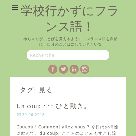
学校行かずにフラ
ンス語！
赤ちゃんがことばを覚えるように フランス語を自然
に 自分のことばにしていきたいな
Search
for:
Facebook
Twitter
LinkedIn
Instagram
タグ:
見る
Un coup ･･･ ひと動き。
P
20-06-2018
o
s
Coucou ! Comment allez-vous ? 今日はお掃除
t
に励んで、du coup, こころのよどみもすこし流