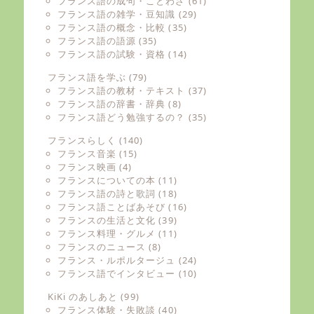
フランス語の成句・ことわざ
(61)
フランス語の雑学・豆知識
(29)
フランス語の概念・比較
(35)
フランス語の語源
(35)
フランス語の試験・資格
(14)
フランス語を学ぶ
(79)
フランス語の教材・テキスト
(37)
フランス語の辞書・辞典
(8)
フランス語どう勉強するの？
(35)
フランスらしく
(140)
フランス音楽
(15)
フランス映画
(4)
フランスについての本
(11)
フランス語の詩と歌詞
(18)
フランス語ことばあそび
(16)
フランスの生活と文化
(39)
フランス料理・グルメ
(11)
フランスのニュース
(8)
フランス・ルポルタージュ
(24)
フランス語でインタビュー
(10)
KiKi のあしあと
(99)
フランス体験・失敗談
(40)