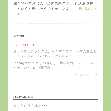
減全開って感じの、単純未来です。 直説法現在
o
（というと難しそうですが、まあ、
… En Savoir
n
Plus
AUTEUR
KiKi MAILLET
フランスとフランス語が好きすぎてフランス人師匠と
出会う。現在、パリちょい郊外に在住。
Instagram でパリの暮らし、旅の記憶、フランスの
かわいいものなど配信中。
... En Savoir Plus
FIL D’ARIANE
あなたの現在地は･･･