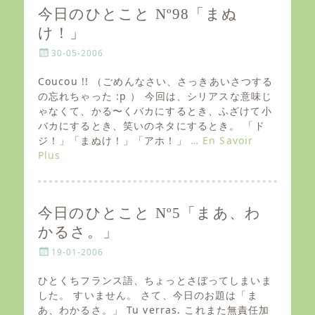
今日のひとこと Nº98「まぬ
け！」
P
30-05-2006
o
s
Coucou !! （ごめんなさい、さっきあいさつする
t
の忘れちゃった :p ） 今回は、シリアスな意味じ
e
ゃなくて、かる〜くバカにするとき、ふざけて小
d
バカにするとき、笑いのネタにするとき。 「ド
o
ジ！」「まぬけ！」「アホ！」
… En Savoir
n
Plus
今日のひとこと Nº5「まあ、わ
かるさ。」
P
19-01-2006
o
s
ひとくちフランス語、ちょっとさぼってしまいま
t
した。 すいません。 さて、今日のお題は「ま
e
あ、わかるさ。」 Tu verras. これまた無責任加
d