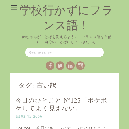
学校行かずにフラ
ンス語！
赤ちゃんがことばを覚えるように フランス語を自然
に 自分のことばにしていきたいな
Search
for:
Facebook
Twitter
LinkedIn
Instagram
タグ:
言い訳
今日のひとこと Nº125「ボケボ
ケしてよく見えない。」
P
02-12-2006
o
s
Coucou ! 今日はちょっとオモシロイひとこと。