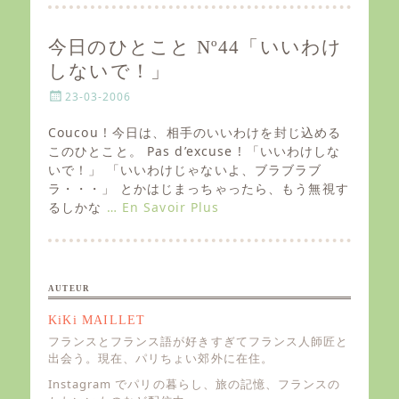
今日のひとこと Nº44「いいわけ
しないで！」
P
23-03-2006
o
s
Coucou ! 今日は、相手のいいわけを封じ込める
t
このひとこと。 Pas d’excuse ! 「いいわけしな
e
いで！」 「いいわけじゃないよ、ブラブラブ
d
ラ・・・」 とかはじまっちゃったら、もう無視す
o
るしかな
… En Savoir Plus
n
AUTEUR
KiKi MAILLET
フランスとフランス語が好きすぎてフランス人師匠と
出会う。現在、パリちょい郊外に在住。
Instagram でパリの暮らし、旅の記憶、フランスの