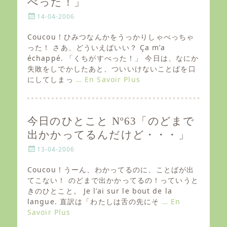
べった！」
P
14-04-2006
o
s
Coucou ! ひみつなんかをうっかりしゃべっちゃ
t
った！ さあ、どういえばいい？ Ça m’a
e
échappé. 「くちがすべった！」 今日は、なにか
d
失敗をしでかしたあと、ついいけないことばを口
o
にしてしまっ
… En Savoir Plus
n
今日のひとこと Nº63「のどまで
出かかってるんだけど・・・」
P
13-04-2006
o
s
Coucou ! うーん、わかってるのに、ことばが出
t
てこない！ のどまで出かかってるの！っていうと
e
きのひとこと。 Je l’ai sur le bout de la
d
langue. 直訳は「わたしは舌の先にそ
… En
o
Savoir Plus
n