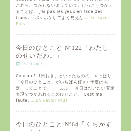
t
これも、つかわないようでいて、けっこうつかえ
e
ることば。 J’ai pas les yeux en face des
d
trous. 「ボケボケしてよく見えな
… En Savoir
o
Plus
n
今日のひとこと Nº122「わたし
のせいだわ。」
P
06-09-2006
o
s
Coucou !! 1日おき、といったものの、やっぱり
t
「今日のひとこと」がいちばん好き♪ 予定は未
e
定、ってことで・・・ふふ。 今日はだいたい否定
d
表現でつかわれるこのひとこと。 C’est ma
o
faute.
… En Savoir Plus
n
今日のひとこと Nº64「くちがす