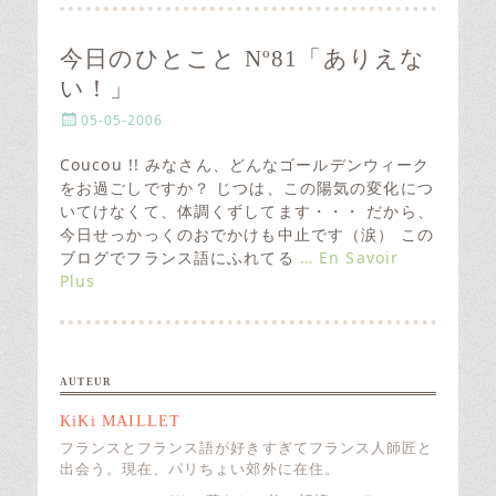
今日のひとこと Nº81「ありえな
い！」
P
05-05-2006
o
s
Coucou !! みなさん、どんなゴールデンウィーク
t
をお過ごしですか？ じつは、この陽気の変化につ
e
いてけなくて、体調くずしてます・・・ だから、
d
今日せっかっくのおでかけも中止です（涙） この
o
ブログでフランス語にふれてる
… En Savoir
n
Plus
AUTEUR
KiKi MAILLET
フランスとフランス語が好きすぎてフランス人師匠と
出会う。現在、パリちょい郊外に在住。