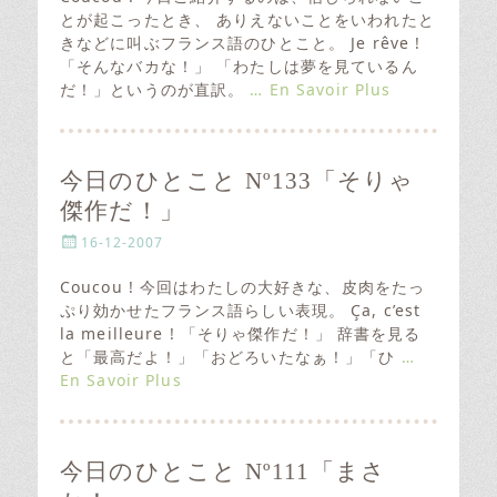
t
とが起こったとき、 ありえないことをいわれたと
e
きなどに叫ぶフランス語のひとこと。 Je rêve !
d
「そんなバカな！」 「わたしは夢を見ているん
o
だ！」というのが直訳。
… En Savoir Plus
n
今日のひとこと Nº133「そりゃ
傑作だ！」
P
16-12-2007
o
s
Coucou ! 今回はわたしの大好きな、皮肉をたっ
t
ぷり効かせたフランス語らしい表現。 Ça, c’est
e
la meilleure ! 「そりゃ傑作だ！」 辞書を見る
d
と「最高だよ！」「おどろいたなぁ！」「ひ
…
o
En Savoir Plus
n
今日のひとこと Nº111「まさ