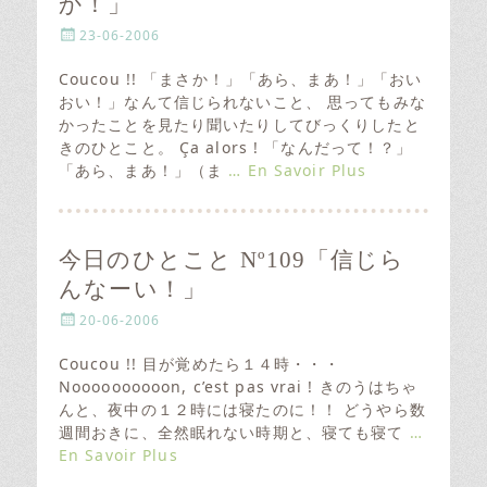
か！」
P
23-06-2006
o
s
Coucou !! 「まさか！」「あら、まあ！」「おい
t
おい！」なんて信じられないこと、 思ってもみな
e
かったことを見たり聞いたりしてびっくりしたと
d
きのひとこと。 Ça alors ! 「なんだって！？」
o
「あら、まあ！」（ま
… En Savoir Plus
n
今日のひとこと Nº109「信じら
んなーい！」
P
20-06-2006
o
s
Coucou !! 目が覚めたら１４時・・・
t
Noooooooooon, c’est pas vrai ! きのうはちゃ
e
んと、夜中の１２時には寝たのに！！ どうやら数
d
週間おきに、全然眠れない時期と、寝ても寝て
…
o
En Savoir Plus
n