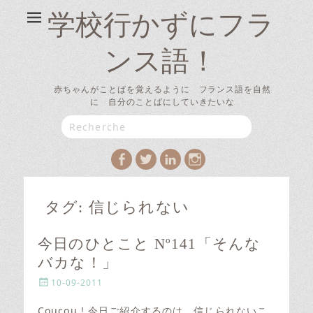
学校行かずにフラ
ンス語！
赤ちゃんがことばを覚えるように フランス語を自然
に 自分のことばにしていきたいな
Search
for:
Facebook
Twitter
LinkedIn
Instagram
タグ:
信じられない
今日のひとこと Nº141「そんな
バカな！」
P
10-09-2011
o
s
Coucou ! 今日ご紹介するのは、信じられないこ