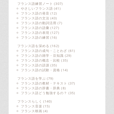
フランス語練習ノート
(307)
やさしいフランス語
(41)
フランス語の発音
(12)
フランス語の文法
(43)
フランス語の動詞活用
(7)
フランス語の語彙
(127)
フランス語の表現
(127)
フランス語の練習
(16)
フランス語を深める
(162)
フランス語の成句・ことわざ
(61)
フランス語の雑学・豆知識
(29)
フランス語の概念・比較
(35)
フランス語の語源
(35)
フランス語の試験・資格
(14)
フランス語を学ぶ
(79)
フランス語の教材・テキスト
(37)
フランス語の辞書・辞典
(8)
フランス語どう勉強するの？
(35)
フランスらしく
(140)
フランス音楽
(15)
フランス映画
(4)