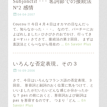
Subjonctif ･･･ 名詞節での接続法
Nº2 感情
P
04-04-2007
o
s
Coucou !! 今日４月４日はオカマの日なんだっ
t
て。知らなかった・・・。 なので、パーチーにお
e
よばれしました♪ ひさびさのおでかけ、行ってき
d
まーす♪♪♪ さてさて、接続法の第２回目。 まずは
o
直説法とくらべながら現在の
… En Savoir Plus
n
いろんな否定表現。その３
P
16-09-2006
o
s
さて、今日はいろんなフランス語の否定表現、３
t
回目。 形容詞と副詞のおく位置に気をつけて、と
e
いいましたがだいたいどんな感じか分かったか
d
な？ pas の前におくと、形容詞および副詞は
o
pas を形容するのです。 つまり「どん
… En
n
Savoir Plus