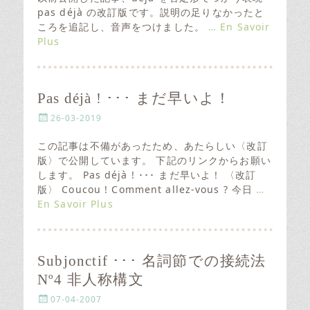
t
pas déjà の改訂版です。説明の足りなかったと
e
ころを追記し、音声をつけました。
… En Savoir
d
Plus
o
n
Pas déjà ! ･･･ まだ早いよ！
P
26-03-2019
o
s
この記事は不備があったため、あたらしい〈改訂
t
版〉で公開しています。 下記のリンクからお願い
e
します。 Pas déjà ! ･･･ まだ早いよ！ 〈改訂
d
版〉 Coucou ! Comment allez-vous ? 今日
…
o
En Savoir Plus
n
Subjonctif ･･･ 名詞節での接続法
Nº4 非人称構文
P
07-04-2007