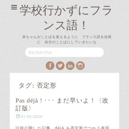
学校行かずにフラ
ンス語！
赤ちゃんがことばを覚えるように フランス語を自然
に 自分のことばにしていきたいな
Search
for:
Facebook
Twitter
LinkedIn
Instagram
タグ:
否定形
Pas déjà ! ･･･ まだ早いよ！〈改
訂版〉
P
01-02-2024
o
s
以前公開した記事、déjà を否定形でつかう表現