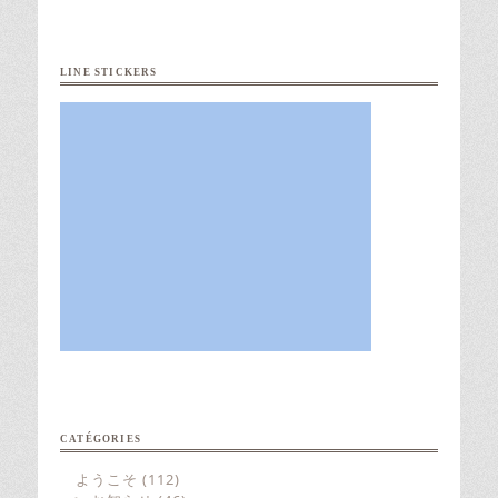
LINE STICKERS
CATÉGORIES
ようこそ
(112)