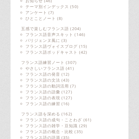
お知らせ
(46)
テーマ別インデックス
(50)
アンケート
(7)
ひとことノート
(8)
五感で楽しむフランス語
(204)
フランス語音声スキット
(146)
パリジェンヌ風に
(3)
フランス語ヴォイスブログ
(15)
フランス語ポッドキャスト
(42)
フランス語練習ノート
(307)
やさしいフランス語
(41)
フランス語の発音
(12)
フランス語の文法
(43)
フランス語の動詞活用
(7)
フランス語の語彙
(127)
フランス語の表現
(127)
フランス語の練習
(16)
フランス語を深める
(162)
フランス語の成句・ことわざ
(61)
フランス語の雑学・豆知識
(29)
フランス語の概念・比較
(35)
フランス語の語源
(35)