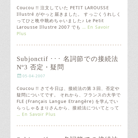
o
s
Coucou !! 注文していた PETIT LAROUSSE
t
Illustré がやっと届きました。 すっごくうれしく
e
ってひと晩中眺めちゃいました♪ Le Petit
d
Larousse Illustre 2007 でも
… En Savoir
o
Plus
n
Subjonctif ･･･ 名詞節での接続法
Nº3 否定・疑問
P
05-04-2007
o
s
Coucou !! さて今日は、接続法の第３回、否定や
t
疑問についてです。 それから、フランスの大学で
e
FLE (Français Langue Etrangère) を学んでい
d
らっしゃるまりさんから、接続法についてとって
o
… En Savoir Plus
n