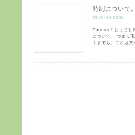
時制について。
P
26-03-2006
o
Coucou ! と
s
について。 つまり
t
くまでも、これは文
e
d
o
n