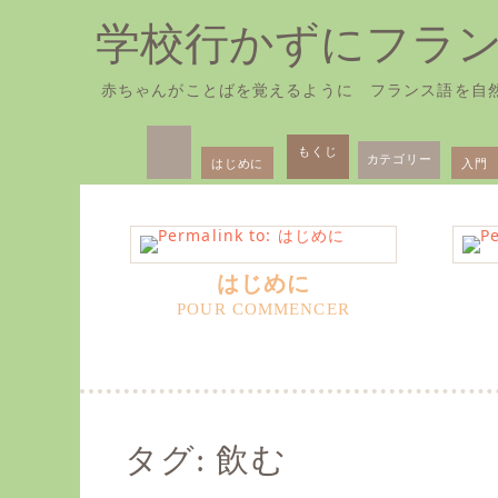
学校行かずにフラ
赤ちゃんがことばを覚えるように フランス語を自
Skip
Primary
to
もくじ
カテゴリー
はじめに
入門
Menu
content
はじめに
タグ:
飲む