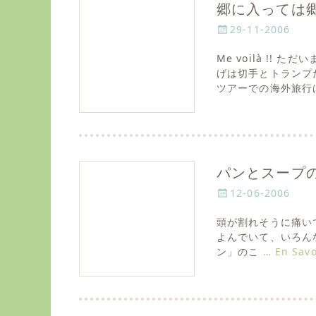
郷に入っては
P
29-11-2006
o
Me voilà !!
s
げは切手とトランプ
t
ツアーでの海外旅行
e
d
o
n
パンとスープ
P
12-06-2006
o
頭が割れそうに痛いです！！
s
よんでいて、いろんな
t
ン」のこ
… En Savo
e
d
o
n