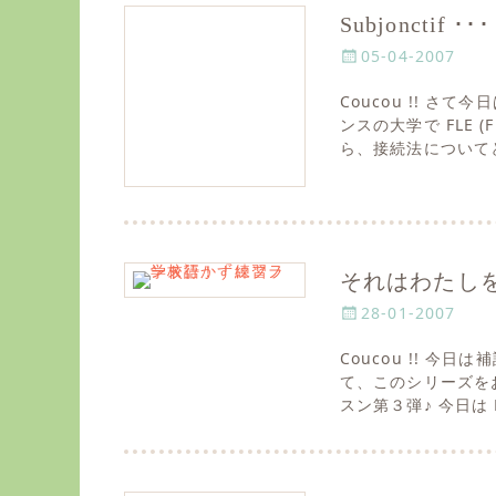
Subjonctif
P
05-04-2007
o
Coucou !! 
s
ンスの大学で FLE (F
t
ら、接続法について
e
d
o
n
それはわたしを○○
P
28-01-2007
o
Coucou !! 
s
て、このシリーズを
t
スン第３弾♪ 今日は
e
d
o
n