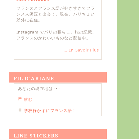
フランスとフランス語が好きすぎてフラ
ンス人師匠と出会う。現在、パリちょい
郊外に在住。
Instagram でパリの暮らし、旅の記憶、
フランスのかわいいものなど配信中。
... En Savoir Plus
FIL D’ARIANE
あなたの現在地は･･･
飲む
学校行かずにフランス語！
LINE STICKERS