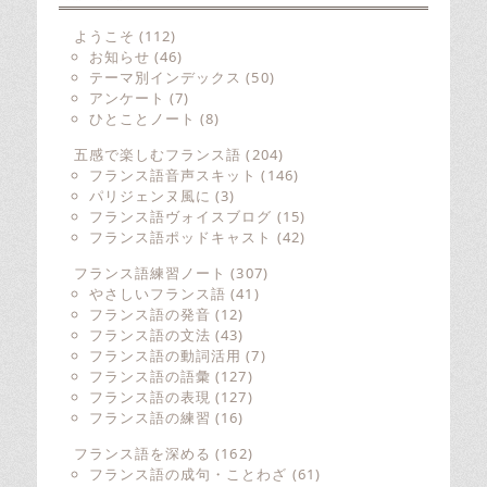
ようこそ
(112)
お知らせ
(46)
テーマ別インデックス
(50)
アンケート
(7)
ひとことノート
(8)
五感で楽しむフランス語
(204)
フランス語音声スキット
(146)
パリジェンヌ風に
(3)
フランス語ヴォイスブログ
(15)
フランス語ポッドキャスト
(42)
フランス語練習ノート
(307)
やさしいフランス語
(41)
フランス語の発音
(12)
フランス語の文法
(43)
フランス語の動詞活用
(7)
フランス語の語彙
(127)
フランス語の表現
(127)
フランス語の練習
(16)
フランス語を深める
(162)
フランス語の成句・ことわざ
(61)