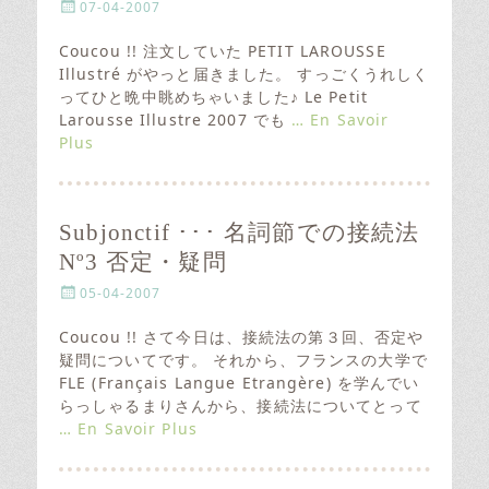
P
07-04-2007
o
s
Coucou !! 注文していた PETIT LAROUSSE
t
Illustré がやっと届きました。 すっごくうれしく
e
ってひと晩中眺めちゃいました♪ Le Petit
d
Larousse Illustre 2007 でも
… En Savoir
o
Plus
n
Subjonctif ･･･ 名詞節での接続法
Nº3 否定・疑問
P
05-04-2007
o
s
Coucou !! さて今日は、接続法の第３回、否定や
t
疑問についてです。 それから、フランスの大学で
e
FLE (Français Langue Etrangère) を学んでい
d
らっしゃるまりさんから、接続法についてとって
o
… En Savoir Plus
n