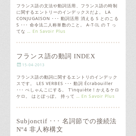
s
フランス語の文法や動詞活用、フランス語の時制
t
に関するエントリーのインデックスだよ。 LA
e
CONJUGAISON ･･･ 動詞活用 消える S とのこる
d
S ･･･ 命令法二人称単数のこと。 A-T-IL の T っ
o
てな
… En Savoir Plus
n
フランス語の動詞 INDEX
P
15-04-2013
o
s
フランス語の動詞に関するエントリのインデック
t
スです。 LES VERBES ･･･ 動詞 Écrabouiller
e
･･･ ぺしゃんこにする。 T’inquiète ! かえるケロ
d
ケロ。 はとぽっぽ。 持って
… En Savoir Plus
o
n
Subjonctif ･･･ 名詞節での接続法
Nº4 非人称構文