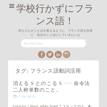
学校行かずにフラ
ンス語！
赤ちゃんがことばを覚えるように フランス語を自然
に 自分のことばにしていきたいな
Search
for:
Facebook
Twitter
LinkedIn
Instagram
タグ:
フランス語動詞活用
消える S とのこる S ･･･ 命令法
二人称単数のこと。
P
11-04-2019
o
s
Coucou ! Vous allez bien ? フランスでは、来