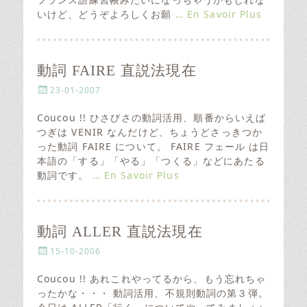
o
いけど、どうぞよろしくお願
… En Savoir Plus
n
動詞 FAIRE 直説法現在
P
23-01-2007
o
s
Coucou !! ひさびさの動詞活用、順番からいえば
t
つぎは VENIR なんだけど、ちょうどさっきつか
e
った動詞 FAIRE について。 FAIRE フェール は日
d
本語の「する」「やる」「つくる」などにあたる
o
動詞です。
… En Savoir Plus
n
動詞 ALLER 直説法現在
P
15-10-2006
o
s
Coucou !! あれこれやってるから、もう忘れちゃ
t
ったかな・・・ 動詞活用、不規則動詞の第３弾。
e