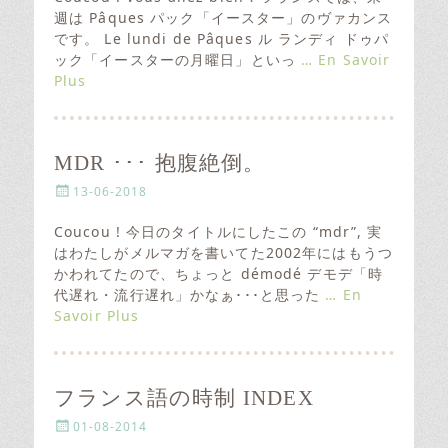
t
週は Pâques パック「イースター」のヴァカンス
e
です。 Le lundi de Pâques ル ランディ ドゥパ
d
ック「イースターの月曜日」といっ
… En Savoir
o
Plus
n
MDR ･･･ 抱腹絶倒。
P
13-06-2018
o
s
Coucou ! 今日のタイトルにしたこの “mdr”, 実
t
はわたしがメルマガを書いてた2002年にはもうつ
e
かわれてたので、ちょっと démodé デモデ「時
d
代遅れ・流行遅れ」かなぁ･･･と思った
… En
o
Savoir Plus
n
フランス語の時制 INDEX
P
01-08-2014
o