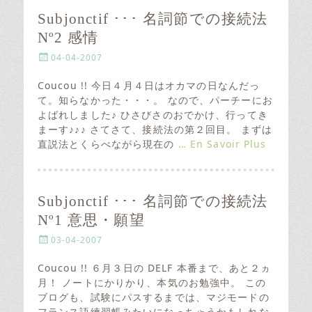
Subjonctif ･･･ 名詞節での接続法
Nº2 感情
P
04-04-2007
o
s
Coucou !! 今日４月４日はオカマの日なんだっ
t
て。知らなかった・・・。 なので、パーチーにお
e
よばれしました♪ ひさびさのおでかけ、行ってき
d
まーす♪♪♪ さてさて、接続法の第２回目。 まずは
o
直説法とくらべながら現在の
… En Savoir Plus
n
Subjonctif ･･･ 名詞節での接続法
Nº1 意思・願望
P
03-04-2007
o
s
Coucou !! ６月３日の DELF 本番まで、あと２ヵ
t
月！ ノートにかりかり、本気のお勉強中。 この
e
ブログも、試験にパスするまでは、マジモードの
d
フランス語練習帳みたいになっちゃうかもしれな