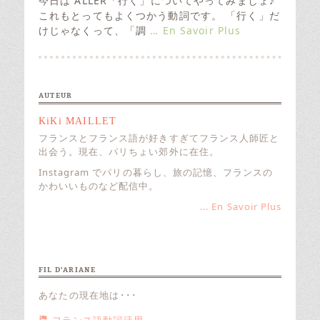
今日は ALLER「行く」についてやってみましょ♪
d
これもとってもよくつかう動詞です。 「行く」だ
o
けじゃなくって、「調
… En Savoir Plus
n
AUTEUR
KiKi MAILLET
フランスとフランス語が好きすぎてフランス人師匠と
出会う。現在、パリちょい郊外に在住。
Instagram でパリの暮らし、旅の記憶、フランスの
かわいいものなど配信中。
... En Savoir Plus
FIL D’ARIANE
あなたの現在地は･･･