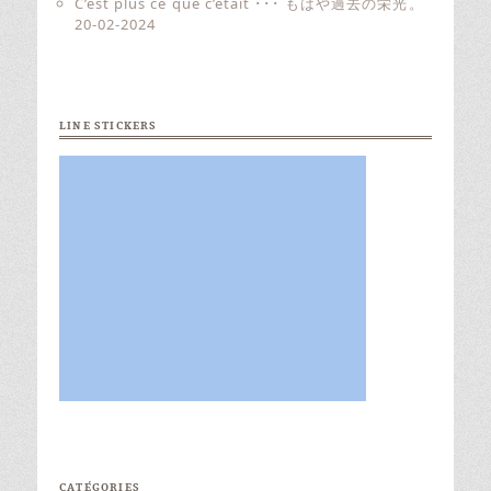
C’est plus ce que c’était ･･･ もはや過去の栄光。
20-02-2024
LINE STICKERS
CATÉGORIES