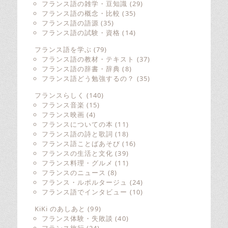
フランス語の雑学・豆知識
(29)
フランス語の概念・比較
(35)
フランス語の語源
(35)
フランス語の試験・資格
(14)
フランス語を学ぶ
(79)
フランス語の教材・テキスト
(37)
フランス語の辞書・辞典
(8)
フランス語どう勉強するの？
(35)
フランスらしく
(140)
フランス音楽
(15)
フランス映画
(4)
フランスについての本
(11)
フランス語の詩と歌詞
(18)
フランス語ことばあそび
(16)
フランスの生活と文化
(39)
フランス料理・グルメ
(11)
フランスのニュース
(8)
フランス・ルポルタージュ
(24)
フランス語でインタビュー
(10)
KiKi のあしあと
(99)
フランス体験・失敗談
(40)
フランス旅行
(24)