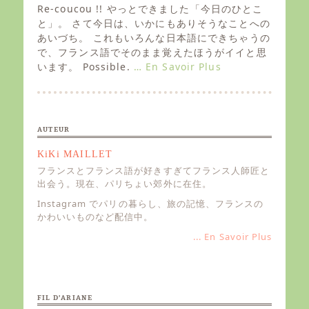
s
Re-coucou !! やっとできました「今日のひとこ
t
と」。 さて今日は、いかにもありそうなことへの
e
あいづち。 これもいろんな日本語にできちゃうの
d
で、フランス語でそのまま覚えたほうがイイと思
o
います。 Possible.
… En Savoir Plus
n
AUTEUR
KiKi MAILLET
フランスとフランス語が好きすぎてフランス人師匠と
出会う。現在、パリちょい郊外に在住。
Instagram でパリの暮らし、旅の記憶、フランスの
かわいいものなど配信中。
... En Savoir Plus
FIL D’ARIANE