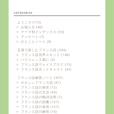
CATÉGORIES
ようこそ
(112)
お知らせ
(46)
テーマ別インデックス
(50)
アンケート
(7)
ひとことノート
(8)
五感で楽しむフランス語
(204)
フランス語音声スキット
(146)
パリジェンヌ風に
(3)
フランス語ヴォイスブログ
(15)
フランス語ポッドキャスト
(42)
フランス語練習ノート
(307)
やさしいフランス語
(41)
フランス語の発音
(12)
フランス語の文法
(43)
フランス語の動詞活用
(7)
フランス語の語彙
(127)
フランス語の表現
(127)
フランス語の練習
(16)