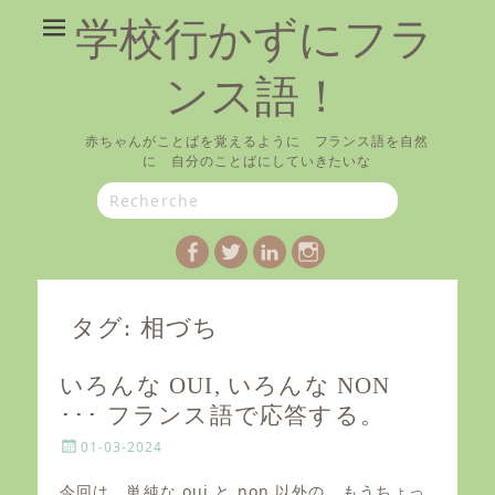
学校行かずにフラ
ンス語！
赤ちゃんがことばを覚えるように フランス語を自然
に 自分のことばにしていきたいな
Search
for:
Facebook
Twitter
LinkedIn
Instagram
タグ:
相づち
いろんな OUI, いろんな NON
･･･ フランス語で応答する。
P
01-03-2024
o
s
今回は、単純な oui と non 以外の、もうちょっ