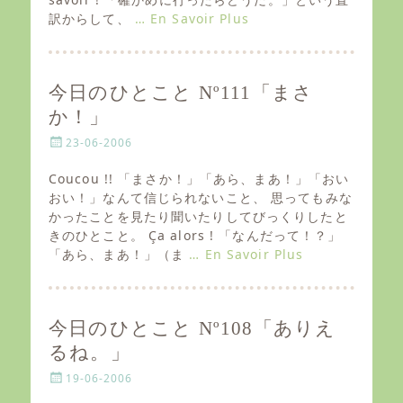
o
訳からして、
… En Savoir Plus
n
今日のひとこと Nº111「まさ
か！」
P
23-06-2006
o
s
Coucou !! 「まさか！」「あら、まあ！」「おい
t
おい！」なんて信じられないこと、 思ってもみな
e
かったことを見たり聞いたりしてびっくりしたと
d
きのひとこと。 Ça alors ! 「なんだって！？」
o
「あら、まあ！」（ま
… En Savoir Plus
n
今日のひとこと Nº108「ありえ
るね。」
P
19-06-2006
o