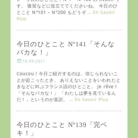
e
す。 復習などに役立ててくださいね。 今日のひ
d
とこと Nº101 – Nº200 もどうぞ
… En Savoir
o
Plus
n
今日のひとこと Nº141「そんな
バカな！」
P
10-09-2011
o
s
Coucou ! 今日ご紹介するのは、信じられないこ
t
とが起こったとき、 ありえないことをいわれたと
e
きなどに叫ぶフランス語のひとこと。 Je rêve !
d
「そんなバカな！」 「わたしは夢を見ているん
o
だ！」というのが直訳。
… En Savoir Plus
n
今日のひとこと Nº139「完ペ
キ！」