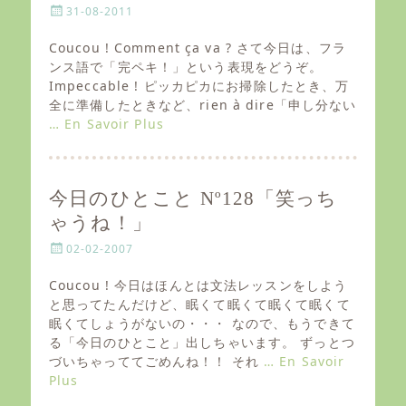
P
31-08-2011
o
s
Coucou ! Comment ça va ? さて今日は、フラ
t
ンス語で「完ペキ！」という表現をどうぞ。
e
Impeccable ! ピッカピカにお掃除したとき、万
d
全に準備したときなど、rien à dire「申し分ない
o
… En Savoir Plus
n
今日のひとこと Nº128「笑っち
ゃうね！」
P
02-02-2007
o
s
Coucou ! 今日はほんとは文法レッスンをしよう
t
と思ってたんだけど、眠くて眠くて眠くて眠くて
e
眠くてしょうがないの・・・ なので、もうできて
d
る「今日のひとこと」出しちゃいます。 ずっとつ
o
づいちゃっててごめんね！！ それ
… En Savoir
n
Plus