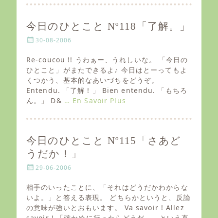
今日のひとこと Nº118「了解。」
P
30-08-2006
o
s
Re-coucou !! うわぁー、うれしいな。 「今日の
t
ひとこと」がまたできるよ♪ 今日はとーってもよ
e
くつかう、基本的なあいづちをどうぞ。
d
Entendu. 「了解！」 Bien entendu. 「もちろ
o
ん。」 D&
… En Savoir Plus
n
今日のひとこと Nº115「さあど
うだか！」
P
29-06-2006
o
s
相手のいったことに、「それはどうだかわからな
t
いよ。」と答える表現。 どちらかというと、反論
e
の意味が強いとおもいます。 Va savoir ! Allez
d
savoir ! 「確かめに行ったらどうだ。」という直