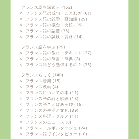
フランス語を深める
(162)
フランス語の成句・ことわざ
(61)
フランス語の雑学・豆知識
(29)
フランス語の概念・比較
(35)
フランス語の語源
(35)
フランス語の試験・資格
(14)
フランス語を学ぶ
(79)
フランス語の教材・テキスト
(37)
フランス語の辞書・辞典
(8)
フランス語どう勉強するの？
(35)
フランスらしく
(140)
フランス音楽
(15)
フランス映画
(4)
フランスについての本
(11)
フランス語の詩と歌詞
(18)
フランス語ことばあそび
(16)
フランスの生活と文化
(39)
フランス料理・グルメ
(11)
フランスのニュース
(8)
フランス・ルポルタージュ
(24)
フランス語でインタビュー
(10)