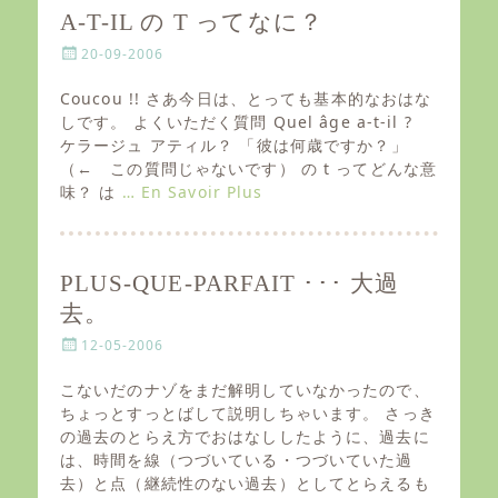
A-T-IL の T ってなに？
P
20-09-2006
o
s
Coucou !! さあ今日は、とっても基本的なおはな
t
しです。 よくいただく質問 Quel âge a-t-il ?
e
ケラージュ アティル？ 「彼は何歳ですか？」
d
（← この質問じゃないです） の t ってどんな意
o
味？ は
… En Savoir Plus
n
PLUS-QUE-PARFAIT ･･･ 大過
去。
P
12-05-2006
o
s
こないだのナゾをまだ解明していなかったので、
t
ちょっとすっとばして説明しちゃいます。 さっき
e
の過去のとらえ方でおはなししたように、過去に
d
は、時間を線（つづいている・つづいていた過
o
去）と点（継続性のない過去）としてとらえるも
n