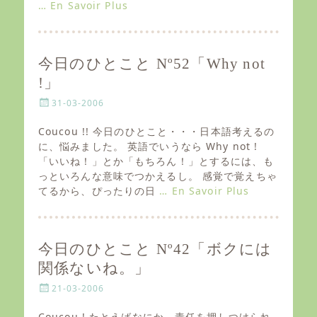
… En Savoir Plus
今日のひとこと Nº52「Why not
!」
P
31-03-2006
o
s
Coucou !! 今日のひとこと・・・日本語考えるの
t
に、悩みました。 英語でいうなら Why not !
e
「いいね！」とか「もちろん！」とするには、も
d
っといろんな意味でつかえるし。 感覚で覚えちゃ
o
てるから、ぴったりの日
… En Savoir Plus
n
今日のひとこと Nº42「ボクには
関係ないね。」
P
21-03-2006
o
s
Coucou ! たとえばなにか、責任を押しつけられ