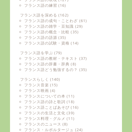
フランス語の練習
(16)
フランス語を深める
(162)
フランス語の成句・ことわざ
(61)
フランス語の雑学・豆知識
(29)
フランス語の概念・比較
(35)
フランス語の語源
(35)
フランス語の試験・資格
(14)
フランス語を学ぶ
(79)
フランス語の教材・テキスト
(37)
フランス語の辞書・辞典
(8)
フランス語どう勉強するの？
(35)
フランスらしく
(140)
フランス音楽
(15)
フランス映画
(4)
フランスについての本
(11)
フランス語の詩と歌詞
(18)
フランス語ことばあそび
(16)
フランスの生活と文化
(39)
フランス料理・グルメ
(11)
フランスのニュース
(8)
フランス・ルポルタージュ
(24)