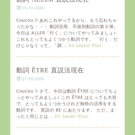
P
15-10-2006
o
s
Coucou !! あれこれやってるから、もう忘れちゃ
t
ったかな・・・ 動詞活用、不規則動詞の第３弾。
e
今日は ALLER「行く」についてやってみましょ♪
d
これもとってもよくつかう動詞です。 「行く」だ
o
けじゃなくって、「調
… En Savoir Plus
n
動詞 ÊTRE 直説法現在
P
27-09-2006
o
s
Coucou !! さて、今日は動詞 ÊTRE についてちょ
t
っとやってみましょ♪ この ÊTRE はとっても大切
e
で、とってもよくつかうけれど独特の活用をする
d
動詞です。 英語の BE にあたります。 ただ、ま
o
ったく同じとは
… En Savoir Plus
n