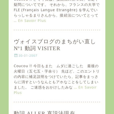
t
疑問についてです。 それから、フランスの大学で
e
FLE (Français Langue Etrangère) を学んでい
d
らっしゃるまりさんから、接続法についてとって
o
… En Savoir Plus
n
ヴォイスブログのまちがい直し
Nº1 動詞 VISITER
P
30-01-2007
o
s
Coucou !! 今日もまた ムダに過ごした 最後の
t
火曜日（五七五・字余り） 先ほど、このエントリ
e
の内容に補足説明をつけていたら、記事をまっさ
d
らに消すというなんともアホなことをしてしまい
o
ました。 ご迷惑をおかけしたみな
… En Savoir
n
Plus
動詞 ALLER 直説法現在