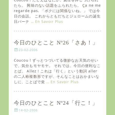
t
たら。 興味のない話題をふられたら。 Ça ne me
e
regarde pas. 「ボクには関係ないね。」 では今
d
日の会話。 これからともだちとジェロームの誕生
o
日パーテ
… En Savoir Plus
n
今日のひとこと Nº26「さあ！」
P
23-02-2006
o
s
Coucou ! ずっとつづいてる微妙なお天気のせい
t
で、気分もモヤモヤ。 それでは、今日の便利なこ
e
とば。 Allez ! これは「行く」という動詞 aller
d
の二人称複数形ですが、そんなことはおかまいな
o
しに、ことばで覚
… En Savoir Plus
n
今日のひとこと Nº24「行こ！」
P
14-02-2006
o