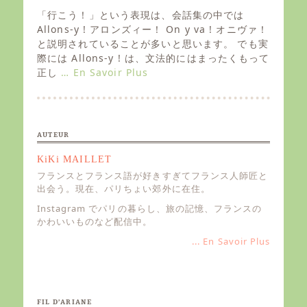
s
「行こう！」という表現は、会話集の中では
t
Allons-y ! アロンズィー！ On y va ! オニヴァ！
e
と説明されていることが多いと思います。 でも実
d
際には Allons-y ! は、文法的にはまったくもって
o
正し
… En Savoir Plus
n
AUTEUR
KiKi MAILLET
フランスとフランス語が好きすぎてフランス人師匠と
出会う。現在、パリちょい郊外に在住。
Instagram でパリの暮らし、旅の記憶、フランスの
かわいいものなど配信中。
... En Savoir Plus
FIL D’ARIANE