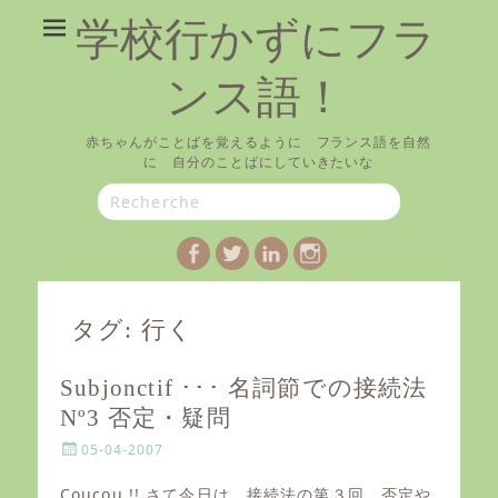
学校行かずにフラ
ンス語！
赤ちゃんがことばを覚えるように フランス語を自然
に 自分のことばにしていきたいな
Search
for:
Facebook
Twitter
LinkedIn
Instagram
タグ:
行く
Subjonctif ･･･ 名詞節での接続法
Nº3 否定・疑問
P
05-04-2007
o
s
Coucou !! さて今日は、接続法の第３回、否定や